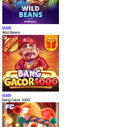
MAIN
Wild Beans
MAIN
Bang Gacor 1000