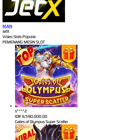
MAIN
JetX
Video Slots Popular
PEMENANG MESIN SLOT
s****2
IDR
9,590,000.00
Gates of Olympus Super Scatter