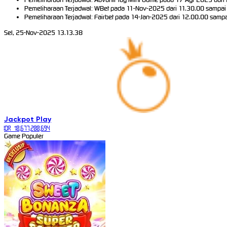
Pemeliharaan Terjadwal: WBet pada 11-Nov-2025 dari 11.30.00 sampai 
Pemeliharaan Terjadwal: Fairbet pada 14-Jan-2025 dari 12.00.00 sampa
Sel, 25-Nov-2025 13.13.38
Jackpot
Play
IDR
10,677,200,694
Game Populer