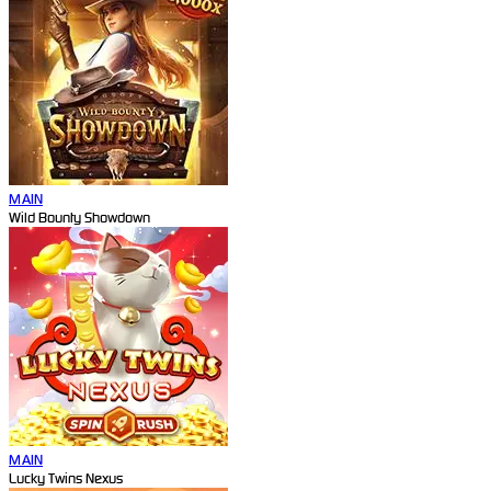
MAIN
Wild Bounty Showdown
MAIN
Lucky Twins Nexus