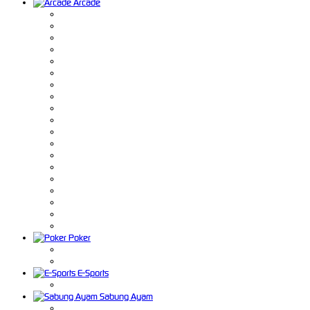
Arcade
Poker
E-Sports
Sabung Ayam