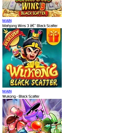
MAIN
Mahjong Wins 3 â€“ Black Scatter
MAIN
Wukong - Black Scatter