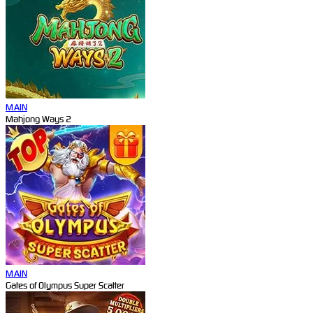
MAIN
Mahjong Ways 2
MAIN
Gates of Olympus Super Scatter