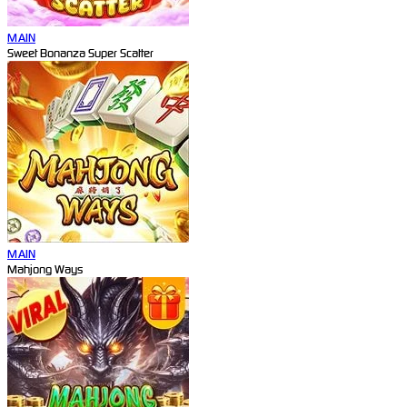
MAIN
Sweet Bonanza Super Scatter
MAIN
Mahjong Ways