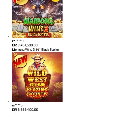
co****9
IDR
3,461,500.00
Mahjong Wins 3 â€“ Black Scatter
m****o
IDR
2,882,400.00